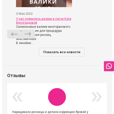
4 Мая 2022
У нас появились валики и патчи Кати
Виноградовой
Силиконовые валики многоразового
использования для процедуры
ламинирования ресниц,
анатомичные.
В линейке...
Показать все новости
Отзывы
Наращивала ресницы и делала коррекцию бровей у
Огромна