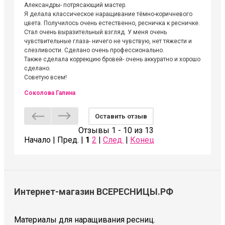
Александры- потрясающий мастер.
невероя
Я делала классическое наращивание тёмно-коричневого
друзьям
цвета. Получилось очень естественно, ресничка к ресничке.
выходиш
Стал очень выразительный взгляд. У меня очень
Алёне, 
чувствительные глаза- ничего не чувствую, нет тяжести и
атмосфе
слезливости. Сделано очень профессионально.
Людмил
Также сделала коррекцию бровей- очень аккуратно и хорошо
сделано.
Советую всем!
Соколова Галина
Оставить отзыв
Отзывы 1 - 10 из 13
Начало | Пред. |
1
2
|
След.
|
Конец
Интернет-магазин ВСЕРЕСНИЦЫ.РФ
Материалы для наращивания ресниц.