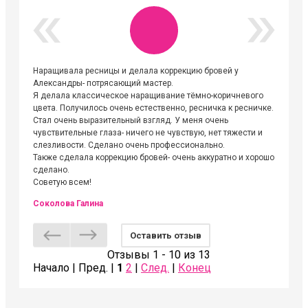
Наращивала ресницы и делала коррекцию бровей у
Огромна
Александры- потрясающий мастер.
невероя
Я делала классическое наращивание тёмно-коричневого
друзьям
цвета. Получилось очень естественно, ресничка к ресничке.
выходиш
Стал очень выразительный взгляд. У меня очень
Алёне, 
чувствительные глаза- ничего не чувствую, нет тяжести и
атмосфе
слезливости. Сделано очень профессионально.
Людмил
Также сделала коррекцию бровей- очень аккуратно и хорошо
сделано.
Советую всем!
Соколова Галина
Оставить отзыв
Отзывы 1 - 10 из 13
Начало | Пред. |
1
2
|
След.
|
Конец