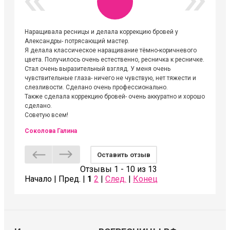
Наращивала ресницы и делала коррекцию бровей у
Огромна
Александры- потрясающий мастер.
невероя
Я делала классическое наращивание тёмно-коричневого
друзьям
цвета. Получилось очень естественно, ресничка к ресничке.
выходиш
Стал очень выразительный взгляд. У меня очень
Алёне, 
чувствительные глаза- ничего не чувствую, нет тяжести и
атмосфе
слезливости. Сделано очень профессионально.
Людмил
Также сделала коррекцию бровей- очень аккуратно и хорошо
сделано.
Советую всем!
Соколова Галина
Оставить отзыв
Отзывы 1 - 10 из 13
Начало | Пред. |
1
2
|
След.
|
Конец