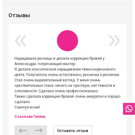
Отзывы
Наращивала ресницы и делала коррекцию бровей у
Огромна
Александры- потрясающий мастер.
невероя
Я делала классическое наращивание тёмно-коричневого
друзьям
цвета. Получилось очень естественно, ресничка к ресничке.
выходиш
Стал очень выразительный взгляд. У меня очень
Алёне, 
чувствительные глаза- ничего не чувствую, нет тяжести и
атмосфе
слезливости. Сделано очень профессионально.
Людмил
Также сделала коррекцию бровей- очень аккуратно и хорошо
сделано.
Советую всем!
Соколова Галина
Оставить отзыв