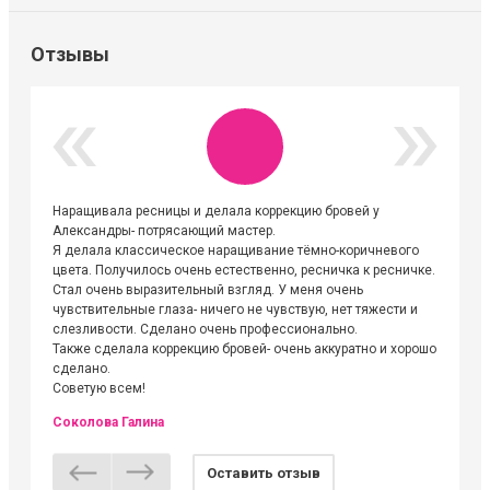
Отзывы
Наращивала ресницы и делала коррекцию бровей у
Огромна
Александры- потрясающий мастер.
невероя
Я делала классическое наращивание тёмно-коричневого
друзьям
цвета. Получилось очень естественно, ресничка к ресничке.
выходиш
Стал очень выразительный взгляд. У меня очень
Алёне, 
чувствительные глаза- ничего не чувствую, нет тяжести и
атмосфе
слезливости. Сделано очень профессионально.
Людмил
Также сделала коррекцию бровей- очень аккуратно и хорошо
сделано.
Советую всем!
Соколова Галина
Оставить отзыв